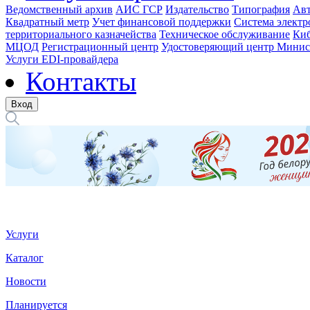
Ведомственный архив
АИС ГСР
Издательство
Типография
Авт
Квадратный метр
Учет финансовой поддержки
Система электр
территориального казначейства
Техническое обслуживание
Киб
МЦОД
Регистрационный центр
Удостоверяющий центр Минис
Услуги EDI-провайдера
Контакты
Вход
Услуги
Каталог
Новости
Планируется