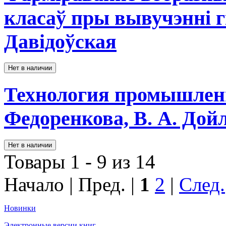
класаў пры вывучэнні гіс
Давідоўская
Нет в наличии
Технология промышленно
Федоренкова, В. А. Дойл
Нет в наличии
Товары 1 - 9 из 14
Начало | Пред. |
1
2
|
След.
Новинки
Электронные версии книг