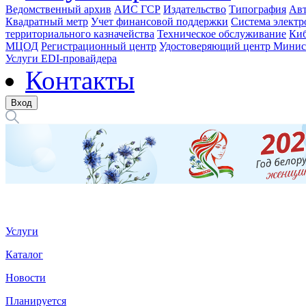
Ведомственный архив
АИС ГСР
Издательство
Типография
Авт
Квадратный метр
Учет финансовой поддержки
Система электр
территориального казначейства
Техническое обслуживание
Киб
МЦОД
Регистрационный центр
Удостоверяющий центр Минис
Услуги EDI-провайдера
Контакты
Вход
Услуги
Каталог
Новости
Планируется