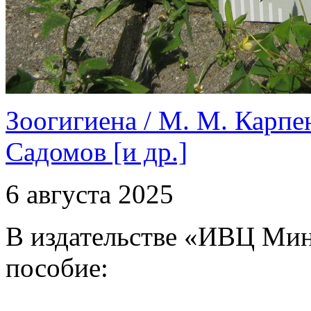
Зоогигиена / М. М. Карпен
Садомов [и др.]
6 августа 2025
В издательстве «ИВЦ Ми
пособие: