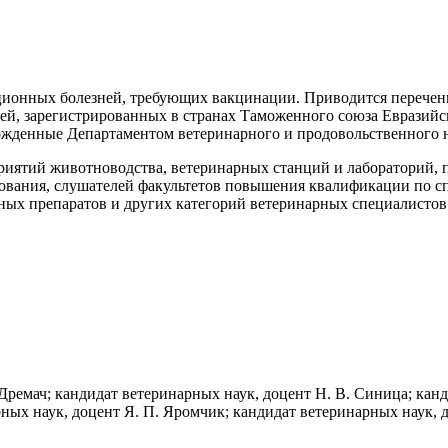
кционных болезней, требующих вакцинации. Приводится перече
ней, зарегистрированных в странах Таможенного союза Евразийс
ржденные Департаментом ветеринарного и продовольственного н
иятий животноводства, ветеринарных станций и лабораторий, п
зования, слушателей факультетов повышения квалификации по с
ных препаратов и других категорий ветеринарных специалистов
 Дремач; кандидат ветеринарных наук, доцент Н. В. Синица; кан
рных наук, доцент Я. П. Яромчик; кандидат ветеринарных наук, 