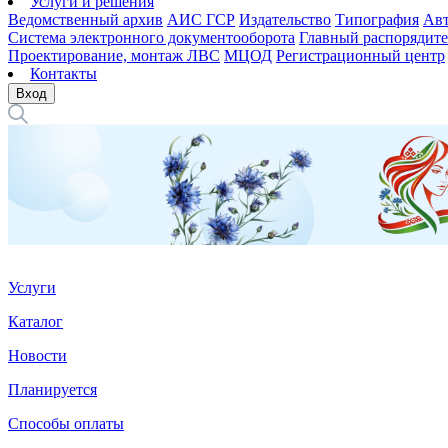
Услуги и решения
Ведомственный архив
АИС ГСР
Издательство
Типография
Авт
Система электронного документооборота
Главный распорядите
Проектирование, монтаж ЛВС
МЦОД
Регистрационный центр
Контакты
Вход
Услуги
Каталог
Новости
Планируется
Способы оплаты