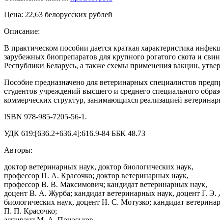
Цена: 22,63 белорусских рублей
Описание:
В практическом пособии дается краткая характеристика инфе
зарубежных биопрепаратов для крупного рогатого скота и сви
Республики Беларусь, а также схемы применения вакцин, утве
Пособие предназначено для ветеринарных специалистов предпр
студентов учреждений высшего и среднего специального обра
коммерческих структур, занимающихся реализацией ветеринар
ISBN 978-985-7205-56-1.
УДК 619:[636.2+636.4]:616.9-84 ББК 48.73
Авторы:
доктор ветеринарных наук, доктор биологических наук,
профессор П. А. Красочко; доктор ветеринарных наук,
профессор В. В. Максимович; кандидат ветеринарных наук,
доцент В. А. Журба; кандидат ветеринарных наук, доцент Г. Э.
биологических наук, доцент Н. С. Мотузко; кандидат ветерина
П. П. Красочко;
аспирант М. А. Понаськов