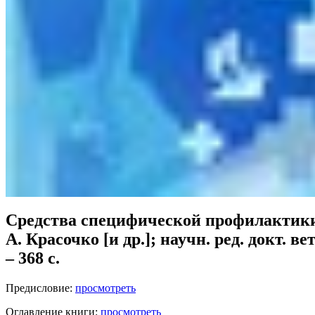
Средства специфической профилактики и
А. Красочко [и др.]; научн. ред. докт. в
– 368 с.
Предисловие:
просмотреть
Оглавление книги:
просмотреть