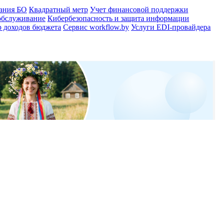
ания БО
Квадратный метр
Учет финансовой поддержки
обслуживание
Кибербезопасность и защита информации
 доходов бюджета
Сервис workflow.by
Услуги EDI-провайдера