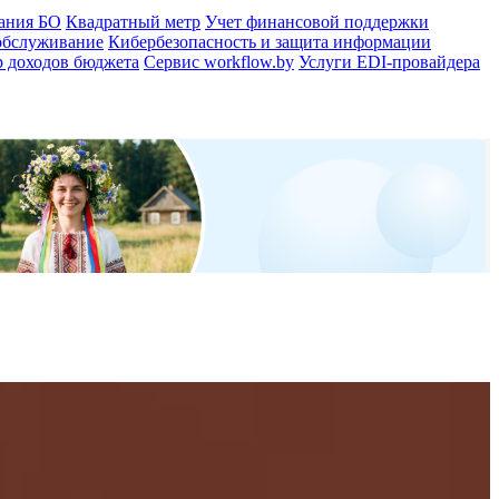
ания БО
Квадратный метр
Учет финансовой поддержки
обслуживание
Кибербезопасность и защита информации
 доходов бюджета
Сервис workflow.by
Услуги EDI-провайдера