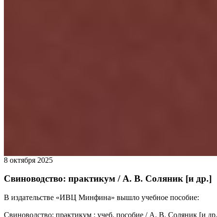
8 октября 2025
Свиноводство: практикум / А. В. Соляник [и др.]
В издательстве «ИВЦ Минфина» вышло учебное пособие:
Свиноводство: практикум : учеб. пособие / А. В. Соляник [и др