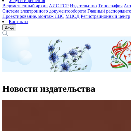
Услуги и решения
Ведомственный архив
АИС ГСР
Издательство
Типография
Авт
Система электронного документооборота
Главный распорядите
Проектирование, монтаж ЛВС
МЦОД
Регистрационный центр
Контакты
Вход
Новости издательства