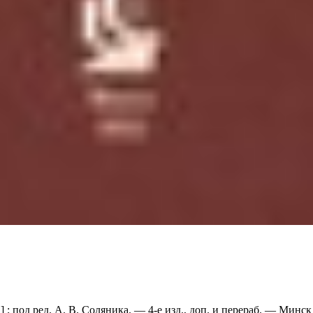
.] ; под ред. А. В. Соляника. — 4-е изд., доп. и перераб. — Мин