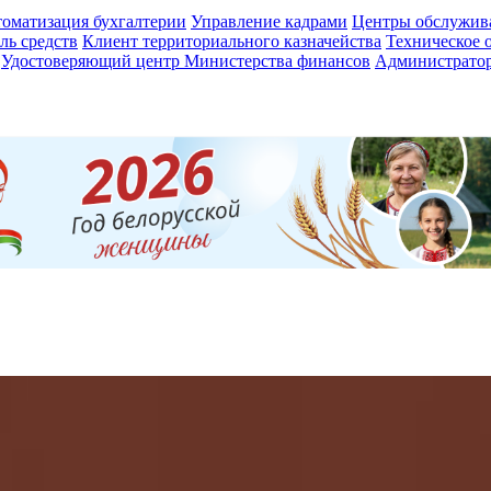
оматизация бухгалтерии
Управление кадрами
Центры обслужив
ль средств
Клиент территориального казначейства
Техническое 
Удостоверяющий центр Министерства финансов
Администратор